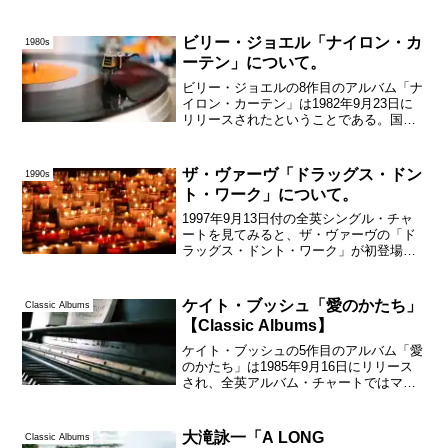
ャートのみならず日本のオリコン週間ア
ルバムランキングでも1位に輝いたが、全
米アルバム・チャートではマイケル・ジ
ビリー・ジョエル「ナイロン・カ
1980s
ャクソン「スリ...
ーテン」について。
ビリー・ジョエルの8作目のアルバム「ナ
イロン・カーテン」は1982年9月23日に
リリースされたということである。国内
盤は10月3日に発売されていて、私は西武
百貨店旭川店内のディスクポートでこち
らの方を買ったのだった。誕生日のお祝
ザ・ヴァーヴ「ドラッグス・ドン
1990s
いにもらった...
ト・ワーク」について。
1997年9月13日付の全英シングル・チャ
ートを見てみると、ザ・ヴァーヴの「ド
ラッグス・ドント・ワーク」が初登場で1
位に輝いている。この前の週までは、ウ
ィル・スミスの「メン・イン・ブラッ
ク」が1位だった。この夏に大ヒットした
ケイト・ブッシュ「愛のかたち」
Classic Albums
映画の主題歌であ...
【Classic Albums】
ケイト・ブッシュの5作目のアルバム「愛
のかたち」は1985年9月16日にリリース
され、全英アルバム・チャートではマド
ンナ「ライク・ア・ヴァージン」を抜い
て、1980年の「魔物語」に続く2作目の1
位に輝いていた。先行シングル「神秘の
大滝詠一「A LONG
Classic Albums
丘」は全英...