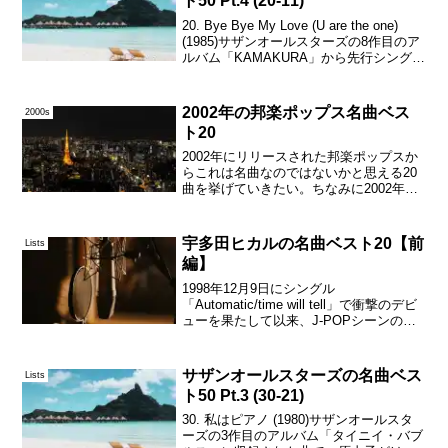
ト50 Pt.4 (20-11)
20. Bye Bye My Love (U are the one)
(1985)サザンオールスターズの8作目のア
ルバム「KAMAKURA」から先行シングル
としてリリースされ、オリコン週間シン
グルランキングで最高4位を記録した。レ
コードセ...
2002年の邦楽ポップス名曲ベス
2000s
ト20
2002年にリリースされた邦楽ポップスか
らこれは名曲なのではないかと思える20
曲を挙げていきたい。ちなみに2002年は
平成17年で、新語・流行語大賞の年間大
賞は多摩川に現れたアゴヒゲアザラシの
「タマちゃん」と日本と韓国で共同開催
宇多田ヒカルの名曲ベスト20【前
Lists
されたFIF...
編】
1998年12月9日にシングル
「Automatic/time will tell」で衝撃のデビ
ューを果たして以来、J-POPシーンのト
ップであり続け、大衆性と実験性とが共
存したハイクオリティーな作品を次々と
発表している。J-POPというか日...
サザンオールスターズの名曲ベス
Lists
ト50 Pt.3 (30-21)
30. 私はピアノ (1980)サザンオールスタ
ーズの3作目のアルバム「タイニイ・バブ