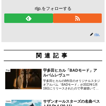
rljp.をフォローする
rljp.
関連記事
宇多田ヒカル「BADモード」ア
Pop
ルバムレヴュー
宇多田ヒカルの8作目のオリジナルスタジ
オアルバム「BADモード」が2022年1月
19日にリリースされたので早速聴いてみ
たのだが、先行で発表されていた楽曲の
素晴らしさからわりと期待値が上がりが
ちだったものの、それを優に超えてくる
サザンオールスターズの名曲ベス
Lists
驚愕のクオリテ...