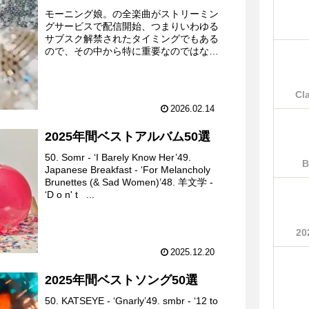
モーニング娘。の全楽曲がストリーミン
グサービスで配信開始、つまりいわゆる
サブスク解禁されたタイミングでもある
ので、その中から特に重要なのではない
かと思える20曲を厳選し、リリース日
順に並べていくというやつをやっていき
たい。個人的な好みがマイ...
Cl
2026.02.14
2025年間ベストアルバム50選
50. Somr - ‘I Barely Know Her’49.
B
Japanese Breakfast - ‘For Melancholy
Brunettes (& Sad Women)’48. 羊文学 -
‘D o n' t ‌ ‌ ‌...
2
2025.12.20
2025年間ベストソング50選
50. KATSEYE - ‘Gnarly’49. smbr - ‘12 to