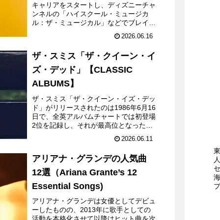
キャリアをスタートし、ディズニーチャ
ンネルの「ハイスクール・ミュージカ
ル：ザ・ミュージカル」などでブレイク
した後に、音楽アーティストとしての活
2026.06.16
動を本格化したのだが、デビューシング
ル「ドライバーズ・ライセン...
ザ・スミス「ザ・クイーン・イ
ズ・デッド」【CLASSIC
ALBUMS】
ザ・スミス「ザ・クイーン・イズ・デッ
ド」がリリースされたのは1986年6月16
日で、全英アルバムチャートでは初登場
2位を記録し、それが最高位となった。
その週の1位はジェネシス「インヴィジ
2026.06.11
ブル・タッチ」であった。発売40周年
を迎える2026年...
アリアナ・グランデの人気曲
12選（Ariana Grante’s 12
Essential Songs)
アリアナ・グランデは女優としてデビュ
ーしたものの、2013年に歌手としての
活動を本格化させて以降はヒット曲を次