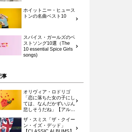
ホイットニー・ヒュース
トンの名曲ベスト10
スパイス・ガールズのベ
ストソング10選（The
10 essential Spice Girls
songs)
記事
オリヴィア・ロドリゴ
「恋に落ちた女の子にし
ては、なんだかずいぶん
悲しそうだね」【アルバ
ムレヴュー】
ザ・スミス「ザ・クイー
ン・イズ・デッド」
【CLASSIC ALBUMS】