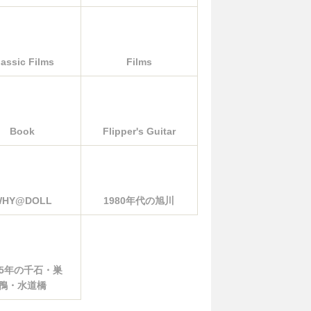
lassic Films
Films
Book
Flipper's Guitar
WHY@DOLL
1980年代の旭川
85年の千石・巣
鴨・水道橋