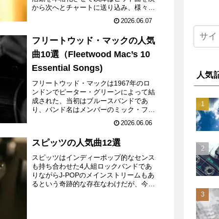
から次へとチャートに送り込み、様々な
新記録を樹立したりもした。4オクター
2026.06.07
ブのボーカルはこれ見よがしではなく、
あくまでナチュラルであ...
フリートウッド・マックの人気
曲10選（Fleetwood Mac’s 10
Essential Songs)
人気
フリートウッド・マックは1967年のロ
ンドンでピーター・グリーンによって結
成された、当初はブルースバンドであ
り、バンド名はメンバーのミック・フリ
ートウッドとジョン・マクヴィーの苗字
2026.06.06
に由来する。インストゥルメンタル曲の
「アルバトロス（あほうど...
スピッツの人気曲12選
スピッツはインディーポップ的なセンス
も持ち合わせた4人組ロックバンドであ
りながらJ-POPのメインストリームもあ
るという奇跡的な存在なわけだが、今回
はその一般的にメジャーで人気がある
12曲を選んでみたわけである。よりマ
ニアックでありながらフ...