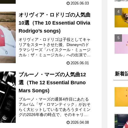
2026.06.03
オリヴィア・ロドリゴの人気曲
10選（The 10 Essential Olivia
Rodrigo’s songs)
オリヴィア・ロドリゴは子役としてキャ
リアをスタートさせた後、Disney+のド
ラマシリーズ「ハイスクール・ミュージ
カル：ザ・ミュージカル」への出演で人
気者となるが、2020年にゲフィン・レ
2026.06.01
コードと契約し、音楽活動に重心を移し
ていく。2021...
新着
ブルーノ・マーズの人気曲12
選（The 12 Essential Bruno
Mars Songs)
ブルーノ・マーズの通算4作目にあたる
アルバム「ザ・ロマンティック」がおそ
らく大ヒットしているであろうタイミン
グの2026年春の時点で、そのキャリア
を振り返ってみるのも良いのではない
2026.04.08
か、ということでやりはじめた名曲選で