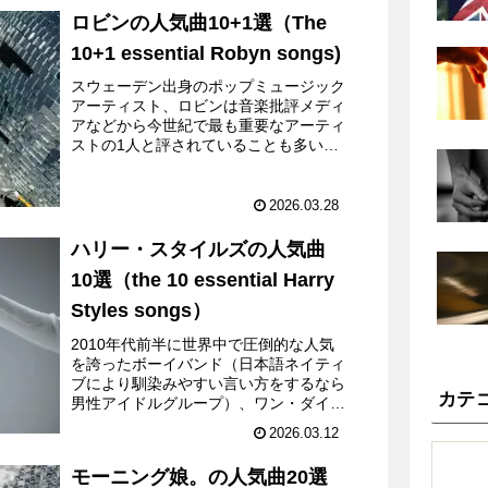
ある。それではどうぞ。‘...
ロビンの人気曲10+1選（The
10+1 essential Robyn songs)
スウェーデン出身のポップミュージック
アーティスト、ロビンは音楽批評メディ
アなどから今世紀で最も重要なアーティ
ストの1人と評されていることも多いの
だが、その理由の1つとしては、今日の
ポップシーンを席巻するオルタナティブ
なポップミュージックのパ...
2026.03.28
ハリー・スタイルズの人気曲
10選（the 10 essential Harry
Styles songs）
2010年代前半に世界中で圧倒的な人気
を誇ったボーイバンド（日本語ネイティ
ブにより馴染みやすい言い方をするなら
カテ
男性アイドルグループ）、ワン・ダイレ
クションの元メンバーでありながら、ソ
2026.03.12
ロデビュー以降はより広い層のリスナー
から高い支持を得て、ポ...
モーニング娘。の人気曲20選