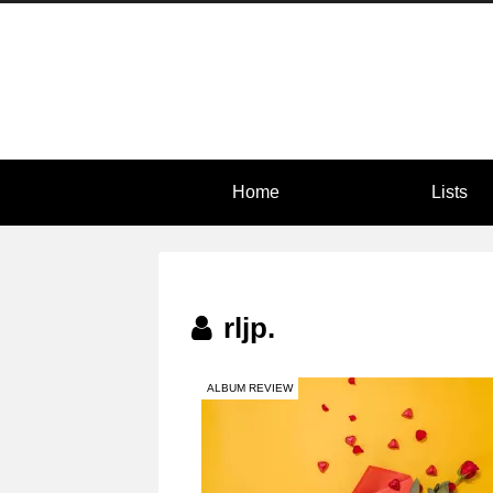
Home
Lists
rljp.
ALBUM REVIEW