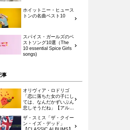
ホイットニー・ヒュース
トンの名曲ベスト10
スパイス・ガールズのベ
ストソング10選（The
10 essential Spice Girls
songs)
記事
オリヴィア・ロドリゴ
「恋に落ちた女の子にし
ては、なんだかずいぶん
悲しそうだね」【アルバ
ムレヴュー】
ザ・スミス「ザ・クイー
ン・イズ・デッド」
【CLASSIC ALBUMS】