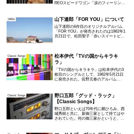
REOスピードワゴン「涙のフィーリン
グ」であった。最も高い順位で初登場し
たのは、USAフォー・アフリカ「ウィ・
アー・ザ・ワールド」である。当時の全
山下達郎「FOR YOU」について
1980s
米シングル・チ...
山下達郎の6作目のオリジナルアルバム
「FOR YOU」が発売されたのは1982年1
月21日で、松田聖子「赤いスイートピ
ー」やサザンオールスターズ「チャコの
海岸物語」とまったく同じである。あの
「夏だ!海だ!タツローだ!」というキャッ
チフレーズ...
松本伊代「TVの国からキラキ
Classic Songs
ラ」
「TVの国からキラキラ」は松本伊代の3
枚目のシングルとして、1982年5月21日
に発売された。佐野元春のアルバム
「SOMEDAY」とまったく同じ日であ
る。全米シングル・チャートの1位はポー
ル・マッカートニー＆スティーヴィー・
野口五郎「グッド・ラック」
Classic Songs
ワンダー「エボニ...
【Classic Songs】
野口五郎といえば70年代に郷ひろみ、西
城秀樹と共に、新御三家として持てはや
されていた。何の御三家かというと、男
性アイドル歌手のである。ちなみにデュ
ラン・デュランやカルチャー・クラブが
第2次ブリティッシュ・インヴェイジョン