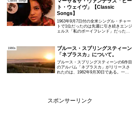
マーサ＆ザ・ヴァンデラス「ヒー
Classic Songs
といわれるからには、...
ト・ウェイヴ」【Classic
Songs】
1963年9月7日付の全米シングル・チャー
トで1位だったのは先週に引き続きエンジ
ェルス「私のボーイフレンド」だったの
だが、6位には先週の14位から8ランクア
ップしたマーサ＆ザ・ヴァンデラス「ヒ
ート・ウェイヴ」がランクインしてい
ブルース・スプリングスティーン
1980s
た。この曲は翌...
「ネブラスカ」について。
ブルース・スプリングスティーンの6作目
のアルバム「ネブラスカ」がリリースさ
れたのは、1982年9月30日である。一言
でいうとフォーク的なアルバムであり、
「ボーン・イン・ザ・U.S.A.」やUSAフ
ォー・アフリカ「ウィ・アー・ザ・ワー
ルド」の...
スポンサーリンク