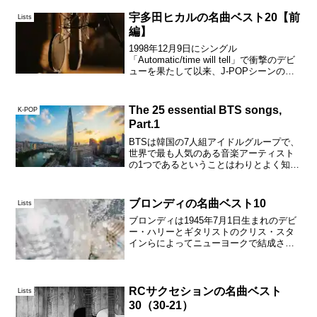
アノ・マン」がヒット、低迷期を経て
1977年にリリースしたアルバム「ストレ
宇多田ヒカルの名曲ベスト20【前
Lists
ンジャー...
編】
1998年12月9日にシングル
「Automatic/time will tell」で衝撃のデビ
ューを果たして以来、J-POPシーンのト
ップであり続け、大衆性と実験性とが共
存したハイクオリティーな作品を次々と
発表している。J-POPというか日...
The 25 essential BTS songs,
K-POP
Part.1
BTSは韓国の7人組アイドルグループで、
世界で最も人気のある音楽アーティスト
の1つであるということはわりとよく知ら
れているように思えるのだが、その要因
となっているのは楽曲がリスナーの日常
に深いレベルで寄り添うような優れた内
ブロンディの名曲ベスト10
Lists
容を持ちながらポッ...
ブロンディは1945年7月1日生まれのデビ
ー・ハリーとギタリストのクリス・スタ
インらによってニューヨークで結成され
たロックバンドで、1970年代後半から
1980年前半にかけてのニュー・ウェイヴ
時代にアメリカやイギリスなどでいろい
ろな曲をヒッ...
RCサクセションの名曲ベスト
Lists
30（30-21）