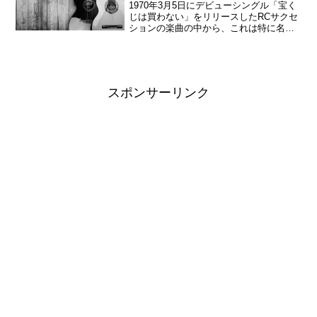
1970年3月5日にデビューシングル「宝く
じは買わない」をリリースしたRCサクセ
ションの楽曲の中から、これは特に名曲
なのではないかと思える30曲を挙げてい
く回である。30. 空がまた暗くなる
(1990)RCサクセションの19作目にして最
後...
スポンサーリンク