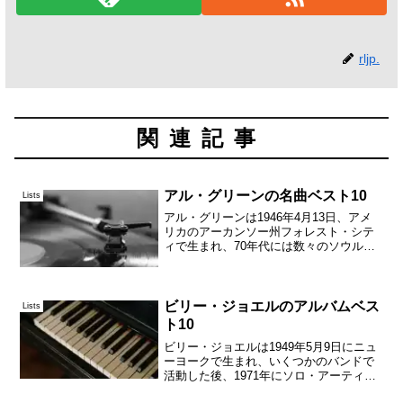
rljp.
関連記事
アル・グリーンの名曲ベスト10
Lists
アル・グリーンは1946年4月13日、アメ
リカのアーカンソー州フォレスト・シテ
ィで生まれ、70年代には数々のソウルヒ
ットによって有名になった。ポップミュ
ージック史上最も優れたシンガーの1人と
もいわれる、エモーショナルなボーカル
に定評があるが...
ビリー・ジョエルのアルバムベス
Lists
ト10
ビリー・ジョエルは1949年5月9日にニュ
ーヨークで生まれ、いくつかのバンドで
活動した後、1971年にソロ・アーティス
トとしてデビューした。1973年には「ピ