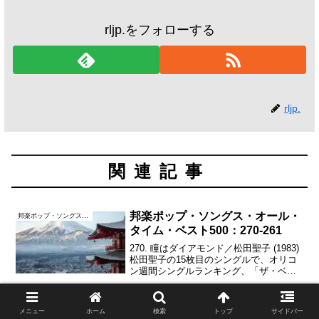
rljp.をフォローする
rljp.
関連記事
邦楽ポップ・ソングス・オール・
邦楽ポップ・ソングス・オール・タイム・ベスト500
タイム・ベスト500：270-261
270. 瞳はダイアモンド／松田聖子 (1983)
松田聖子の15枚目のシングルで、オリコ
ン週間シングルランキング、「ザ・ベス
トテン」などでいずれも1位に輝いた。作
曲は呉田軽穂こと松任谷由実、編曲は松
任谷正隆で、松田聖子の数あるシングル
邦楽ポップ・ソングス・オール・
邦楽ポップ・ソングス・オール・タイム・ベスト500
メニュー
ホーム
検索
トップ
サイドバー
曲の中...