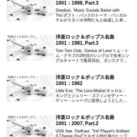
1001：1998, Part.3
Stardust, ‘Music Sounds Better with
You’ダフト・パンクのトーマ・バンガル
テルがスタジオ仲間たちと結成した単発
ディスコプロジェクト、スターダストが
リリースした唯一のシングルで、全英シ
ングルチャートで最高...
洋楽ロック＆ポップス名曲
洋楽ロック＆ポップス名曲1001
1001：1981, Part.3
Tom Tom Club, ‘Genius of Love’トム・ト
ム・クラブの2作目のシングルで全米シン
グルチャートで最高31位、ダンスクラブ
ソングチャートでは1位を記録した。邦題
は「悪魔のラヴ・ソング」である。トー
キング・ヘッズのドラマ...
洋楽ロック＆ポップス名曲
洋楽ロック＆ポップス名曲1001
1001：1962
Little Eve, ‘The Loco-Motion’キャロル・
キングとジェリー・ゴフィンがディー・
ディー・シャープに提供しようとしたの
だが却下されてしまったため、夫妻のベ
イビーシッターであったリトル・エヴァ
が歌ってリリースしたところ、...
洋楽ロック＆ポップス名曲
洋楽ロック＆ポップス名曲1001
1001：2007, Part.2
UGK feat. OutKast, "Int'l Player's Anthem
(I Choose You)"テキサス州出身のヒップ