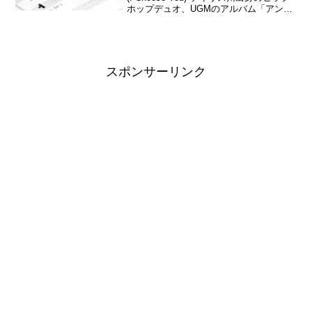
ホップデュオ、UGMのアルバム「アンダ
ーグラウンド・キングズ」から2作目もシ
ングルとしてリリースされ、全...
スポンサーリンク