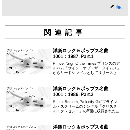
rljp.
関連記事
洋楽ロック＆ポップス名曲
洋楽ロック＆ポップス名曲1001
1001：1987, Part.1
Prince, ‘Sign O the Times’プリンスのア
ルバム「サイン・オブ・ザ・タイムス」
からリードシングルとしてリリースさ
れ、全米シングルチャートで最高3位、全
英シングルチャートで最高10位を記録し
た。ドラッグ、暴力、エイズとい...
洋楽ロック＆ポップス名曲
洋楽ロック＆ポップス名曲1001
1001：1986, Part.2
Primal Scream, ‘Velocity Girl’プライマ
ル・スクリームのシングル「クリスタ
ル・クレセント」のB面に収録された曲だ
が、イギリスの音楽誌「NME」によるコ
ンピレーションカセット「C86」のA面1
曲目に収録されたことに...
洋楽ロック＆ポップス名曲
洋楽ロック＆ポップス名曲1001