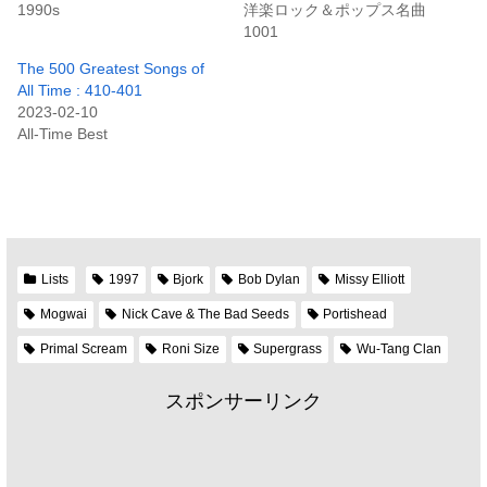
1990s
洋楽ロック＆ポップス名曲
1001
The 500 Greatest Songs of
All Time : 410-401
2023-02-10
All-Time Best
Lists
1997
Bjork
Bob Dylan
Missy Elliott
Mogwai
Nick Cave & The Bad Seeds
Portishead
Primal Scream
Roni Size
Supergrass
Wu-Tang Clan
スポンサーリンク