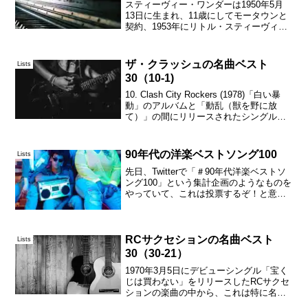
スティーヴィー・ワンダーは1950年5月
13日に生まれ、11歳にしてモータウンと
契約、1953年にリトル・スティーヴィ
ー・ワンダーの名義でリリースしたライ
ブ・アルバム「12歳の天才」、シングル
「フィンガーティップス」がいずれも全
ザ・クラッシュの名曲ベスト
Lists
米チャートで...
30（10-1)
10. Clash City Rockers (1978)「白い暴
動」のアルバムと「動乱（獣を野に放
て）」の間にリリースされたシングル
で、全英シングル・チャートで最高35位
を記録した。イギリスではいずれのオリ
ジナルアルバムにも収録されていな...
90年代の洋楽ベストソング100
Lists
先日、Twitterで「＃90年代洋楽ベストソ
ング100」という集計企画のようなものを
やっていて、これは投票するぞ！と意気
込み、いろいろやっていた。個々人がベ
スト30のリストを送って、それが後に集
計されるらしい。それで、ベスト30のリ
ストを...
RCサクセションの名曲ベスト
Lists
30（30-21）
1970年3月5日にデビューシングル「宝く
じは買わない」をリリースしたRCサクセ
ションの楽曲の中から、これは特に名曲
なのではないかと思える30曲を挙げてい