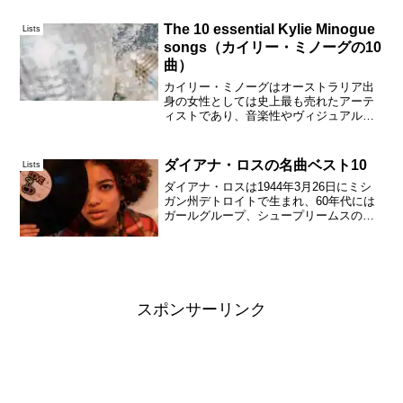
く回である。30. 空がまた暗くなる
(1990)RCサクセションの19作目にして最
The 10 essential Kylie Minogue
Lists
後...
songs（カイリー・ミノーグの10
曲）
カイリー・ミノーグはオーストラリア出
身の女性としては史上最も売れたアーテ
ィストであり、音楽性やヴィジュアルイ
メージを変化させていくことによって、
長年にわたってヒットを記録し続けてい
る。特に全英チャートでは1980年代から
ダイアナ・ロスの名曲ベスト10
Lists
2020年代までのす...
ダイアナ・ロスは1944年3月26日にミシ
ガン州デトロイトで生まれ、60年代には
ガールグループ、シュープリームスのリ
ードボーカリストとして実に12曲もの全
米NO.1をはじめ数々のヒット曲を世に送
り出し、1970年以降はソロシンガー、女
優、T...
スポンサーリンク