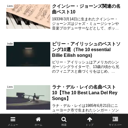
う呼びはじめたのではないかといわれた
クインシー・ジョーンズ関連の名
Lists
りもしている。そ...
曲ベスト10
1933年3月14日に生まれたクインシー・
ジョーンズはジャズ・ミュージシャンや
音楽プロデューサーなどとして、ポップ
ミュージック史に偉大な足跡を残してき
たわけだが、2022年にもザ・ウィークエ
ンドのアルバム「Dawn Fm」収録曲に参
ビリー・アイリッシュのベストソ
Indie
加して、...
ング10選（The 10 essential
Billie Eilish songs)
ビリー・アイリッシュはアメリカのシン
ガーソングライターで、13歳の頃から兄
のフィニアスと曲づくりをはじめ、
SoundCloudにアップロードした楽曲が話
題となったことがきっかけでレーベルと
契約した後は2019年にリリースしたデビ
ラナ・デル・レイの名曲ベスト
Lists
ューアルバム...
10【The 10 Best Lana Del Rey
Songs】
ラナ・デル・レイは1985年6月21日にニ
ューヨーク市で生まれたシンガー・ソン
グライターであり、2011年にウェブカメ
ラで撮影した映像などを使い、自主制作
してYouTubeに上げたミュージック・ビ
メニュー
ホーム
検索
トップ
サイドバー