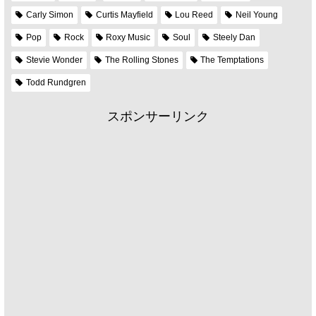
Carly Simon
Curtis Mayfield
Lou Reed
Neil Young
Pop
Rock
Roxy Music
Soul
Steely Dan
Stevie Wonder
The Rolling Stones
The Temptations
Todd Rundgren
スポンサーリンク