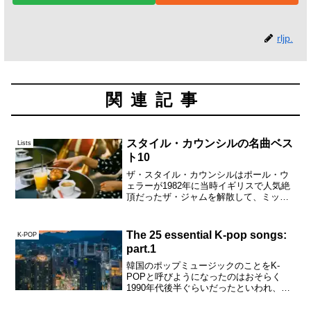
rljp.
関連記事
スタイル・カウンシルの名曲ベス
Lists
ト10
ザ・スタイル・カウンシルはポール・ウ
ェラーが1982年に当時イギリスで人気絶
頂だったザ・ジャムを解散して、ミッ
ク・タルボットと結成したユニットであ
る。ザ・ジャムは怒れる若者、ポール・
ウェラーを中心とする3人組のパンクバン
The 25 essential K-pop songs:
K-POP
ドというような紹介の...
part.1
韓国のポップミュージックのことをK-
POPと呼びようになったのはおそらく
1990年代後半ぐらいだったといわれ、し
かもどうやら日本のポップミュージック
を指すJ-POPという語に倣って日本でそ