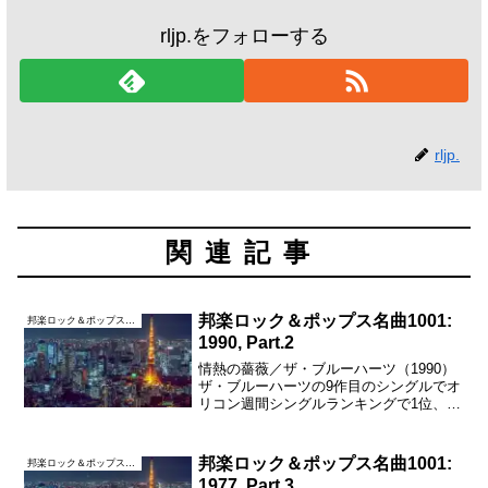
rljp.をフォローする
rljp.
関連記事
邦楽ロック＆ポップス名曲1001:
邦楽ロック＆ポップス名曲1001
1990, Part.2
情熱の薔薇／ザ・ブルーハーツ（1990）
ザ・ブルーハーツの9作目のシングルでオ
リコン週間シングルランキングで1位、年
間シングルランキングで9位を記録した。
テレビドラマ「はいすくーる落書2」の主
題歌に使われ大ヒットした。サビが曲の
邦楽ロック＆ポップス名曲1001:
邦楽ロック＆ポップス名曲1001
後半に1回し...
1977, Part.3