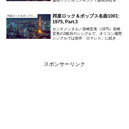
週間シングルランキングで最高30位を記
録した。当時のキャッチコピーは「ちょ
っとエッチな美新人娘（ミルキーっ
こ）」というよく分からないものであっ
邦楽ロック＆ポップス名曲1001:
邦楽ロック＆ポップス名曲1001
た。「出逢いはスローモ...
1975, Part.3
センチメンタル／岩崎宏美（1975）岩崎
宏美の3枚目のシングルで、オリコン週間
シングルでは前作「ロマンス」に続き、2
曲連続して1位に輝いた。デビューした年
に2曲連続で1位になったのは、史上初の
快挙だったともことである。作詞が阿久
悠で作曲・編...
スポンサーリンク