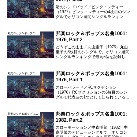
渚のシンドバッド／ピンク・レディー
（1977）ピンク・レディーの4枚目のシン
グルでオリコン週間シングルランキング
で「S・O・S」「カルメン’77」に続き3
曲連続となる1位、年間シングルランキン
グでも森田公一とトップギャラン「青春
邦楽ロック＆ポップス名曲1001:
邦楽ロック＆ポップス名曲1001
時代」を抑え...
1976, Part.2
どうぞこのまま／丸山圭子（1976）丸山
圭子の3枚目のシングルで、オリコン週間
シングルランキングで最高5位を記録し
た。作詞・作曲は丸山圭子で、青山望に
よるアレンジはAORの名盤としても知ら
れるニック・デカロ「イタリアン・グラ
邦楽ロック＆ポップス名曲1001:
邦楽ロック＆ポップス名曲1001
フィティ」をも参...
1976, Part.1
スローバラード／RCサクセション
（1976）RCサクセションの6枚目のシン
グルで代表曲の1つとして知られている
が、当時はオリコン週間シングルランキ
ングにランクインしていない。元マネー
ジャーの独立にまつわる騒動に巻き込ま
邦楽ロック＆ポップス名曲1001:
邦楽ロック＆ポップス名曲1001
れ、不当に干されていた...
1982, Part.2
スローモーション／中森明菜（1982）中
森明菜のデビューシングルで、オリコン