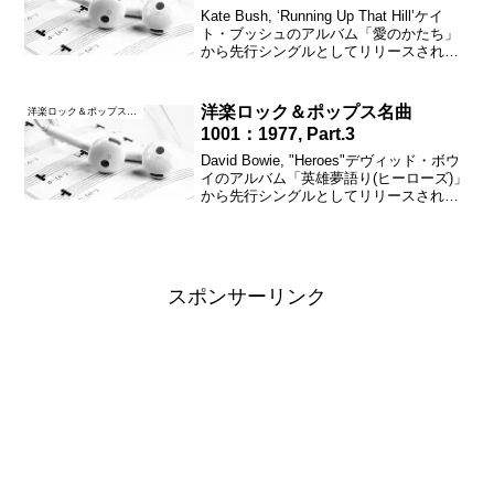
Kate Bush, ‘Running Up That Hill’ケイ
ト・ブッシュのアルバム「愛のかたち」
から先行シングルとしてリリースされ、
全英シングルチャートで最高3位、全米シ
ングルチャートで最高30位を記録した。
邦題は「神秘の丘」であ...
洋楽ロック＆ポップス名曲
洋楽ロック＆ポップス名曲1001
1001：1977, Part.3
David Bowie, "Heroes"デヴィッド・ボウ
イのアルバム「英雄夢語り(ヒーローズ)」
から先行シングルとしてリリースされ、
全英シングル・チャートで最高24位を記
録したが、2016年にデヴィッド・ボウイ
が亡くなった後に12位まで上...
スポンサーリンク