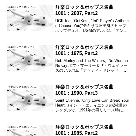
愛」に続き2曲連続となる1位、全英シン
グルチャートでは最高4位...
洋楽ロック＆ポップス名曲
洋楽ロック＆ポップス名曲1001
1001：2007, Part.2
UGK feat. OutKast, "Int'l Player's Anthem
(I Choose You)"テキサス州出身のヒップ
ホップデュオ、UGMのアルバム「アンダ
ーグラウンド・キングズ」から2作目もシ
ングルとしてリリースされ、全...
洋楽ロック＆ポップス名曲
洋楽ロック＆ポップス名曲1001
1001：1975, Part.2
Bob Marley and The Wailers, ‘No Woman
No Cry’ボブ・マーリー＆ザ・ウェイラー
ズのアルバム「ナッティ・ドレッド」に
収録されたが、後にリリースされたロン
ドンでのライブバージョンが有名であ
る。全英シング...
洋楽ロック＆ポップス名曲
洋楽ロック＆ポップス名曲1001
1001：1990, Part.3
Saint Etienne, ‘Only Love Can Break Your
Heart’セイント・エティエンヌの2枚目の
シングルで、1991年の再リリース時に全
英シングルチャートで最高39位を記録し
た。アメリカではさらにその翌年に全
米...
洋楽ロック＆ポップス名曲
洋楽ロック＆ポップス名曲1001
1001：1985, Part.2