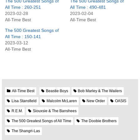
The 500 Greatest Songs of
The 500 Greatest Songs of
All Time : 260-251
All Time : 490-481
2023-02-28
2023-02-04
All-Time Best
All-Time Best
The 500 Greatest Songs of
All Time : 150-141
2023-03-12
All-Time Best
All-Time Best
Beastie Boys
Bob Marley & The Wailers
Lisa Stansfield
Malcolm McLaren
New Order
OASIS
R.E.M.
Siouxsie & The Banshees
The 500 Greatest Songs of All Time
The Doobie Brothers
The Shangri-Las