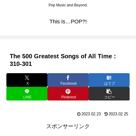
Pop Music and Beyond.
This is…POP?!
The 500 Greatest Songs of All Time :
310-301
X
Facebook
はてブ
LINE
Pinterest
コピー
2023.02.23
2023.02.25
スポンサーリンク