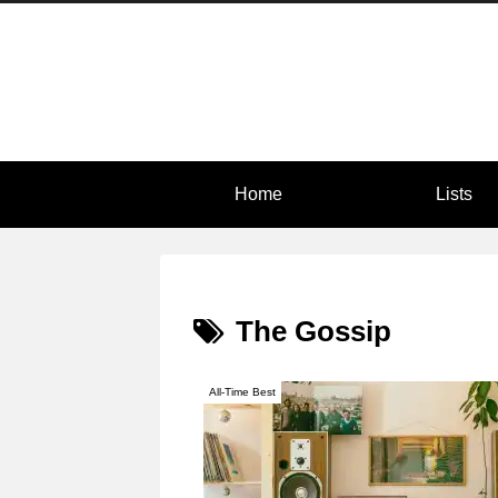
Home
Lists
The Gossip
All-Time Best