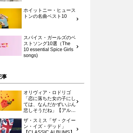
ホイットニー・ヒュース
トンの名曲ベスト10
スパイス・ガールズのベ
ストソング10選（The
10 essential Spice Girls
songs)
記事
オリヴィア・ロドリゴ
「恋に落ちた女の子にし
ては、なんだかずいぶん
悲しそうだね」【アルバ
ムレヴュー】
ザ・スミス「ザ・クイー
ン・イズ・デッド」
【CLASSIC ALBUMS】