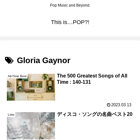
Pop Music and Beyond.
This is…POP?!
Gloria Gaynor
The 500 Greatest Songs of All
All-Time Best
Time : 140-131
2023.03.13
ディスコ・ソングの名曲ベスト20
Lists