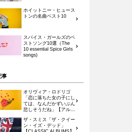
ホイットニー・ヒュース
トンの名曲ベスト10
スパイス・ガールズのベ
ストソング10選（The
10 essential Spice Girls
songs)
記事
オリヴィア・ロドリゴ
「恋に落ちた女の子にし
ては、なんだかずいぶん
悲しそうだね」【アルバ
ムレヴュー】
ザ・スミス「ザ・クイー
ン・イズ・デッド」
【CLASSIC ALBUMS】