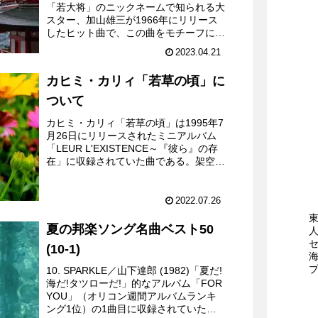
「若大将」のニックネームで知られる大
スター、加山雄三が1966年にリリース
したヒット曲で、この曲をモチーフにし
た映画も制作された。作曲の弾厚作は加
2023.04.21
山雄三のペンネームであり、日本のシン
ガー・ソングラ...
カヒミ・カリィ「若草の頃」に
ついて
カヒミ・カリィ「若草の頃」は1995年7
月26日にリリースされたミニアルバム
「LEUR L'EXISTENCE～『彼ら』の存
在」に収録されていた曲である。架空の
映画サウンドトラックがコンセプトとい
うことで、プロデューサーならぬ音楽監
督として...
2022.07.26
夏の邦楽ソング名曲ベスト50
(10-1)
10. SPARKLE／山下達郎 (1982)「夏だ!
海だ!タツローだ!」的なアルバム「FOR
YOU」（オリコン週間アルバムランキ
ング1位）の1曲目に収録されていた曲