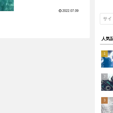
である。インストゥルメンタル部分がサ
ントリー生ビールのテレビCMで流れ
て...
2022.07.09
人気