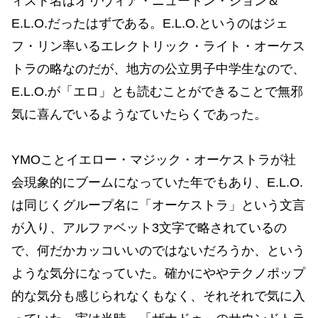
ィスト名はオリヴィア・ニュートン・ジョン＆
E.L.O.だったはずである。E.L.O.というのはジェ
フ・リン率いるエレクトリック・ライト・オーケス
トラの略なのだが、地方の公立男子中学生なので、
E.L.O.が「エロ」とも読むことができることで無邪
気に喜んでいるようなていたらくであった。
YMOことイエロー・マジック・オーケストラが社
会現象的にブームになっていた年でもあり、E.L.O.
は同じくグループ名に「オーケストラ」という文言
が入り、アルファベット3文字で略されているの
で、何だかカッコいいのではないだろうか、という
ような気分になっていた。確かにややテクノポップ
的な気分も感じられなくもなく、それそれで気に入