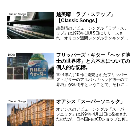
ールエフ・ラジオ日本の「全米トップ
40」やNHK-FMの「リクエストコーナ
ー」で最新の洋楽をチェックしていて、
越美晴「ラブ・ステップ」
Classic Songs
マドンナが「ホリデイ...
【Classic Songs】
越美晴のデビューシングル「ラブ・ステ
ップ」は1978年10月5日にリリースさ
れ、オリコン週間シングルランキングで
は最高33位を記録した。「ザ・ベストテ
ン」にランクインするような国民的にメ
ジャーなヒット曲というわけではなかっ
フリッパーズ・ギター「ヘッド博
1990s
たが、ラジオではわ...
士の世界塔」と六本木についての
個人的な記憶。
1991年7月10日に発売されたフリッパー
ズ・ギターのアルバム「ヘッド博士の世
界塔」が30周年ということで、それにつ
いての文章を短期集中的に書いていたの
だが、それも当日をもってついにフィナ
ーレかと思いきや、しぶとくまだ続いて
オアシス「スーパーソニック」
Classic Songs
いるのだった。と...
オアシスのデビューシングル「スーパー
ソニック」は1994年4月11日に発売され
たのだが、日本国内のCDショップに何日
に入荷したのかは定かではない。この頃
は春から広告代理店で仕事をはじめたば
かりで、個人的にいろいろ環境が変わっ