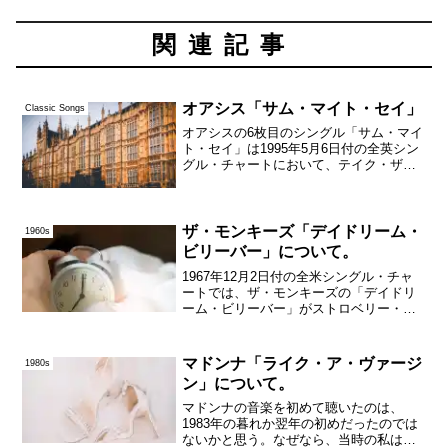
関連記事
オアシス「サム・マイト・セイ」
Classic Songs
オアシスの6枚目のシングル「サム・マイ
ト・セイ」は1995年5月6日付の全英シン
グル・チャートにおいて、テイク・ザッ
ト「バック・フォー・グッド」を抜いて
初登場1位に輝いた。デビュー・シングル
「スーパーソニック」が31位、「シェイ
カーメイカー...
ザ・モンキーズ「デイドリーム・
1960s
ビリーバー」について。
1967年12月2日付の全米シングル・チャ
ートでは、ザ・モンキーズの「デイドリ
ーム・ビリーバー」がストロベリー・ア
ラーム・クロックのサイケデリックでイ
カした曲「インセンス・アンド・ペパー
ミンツ」に代わって1位になっていた。夏
マドンナ「ライク・ア・ヴァージ
1980s
のコンピレーショ...
ン」について。
マドンナの音楽を初めて聴いたのは、
1983年の暮れか翌年の初めだったのでは
ないかと思う。なぜなら、当時の私はア