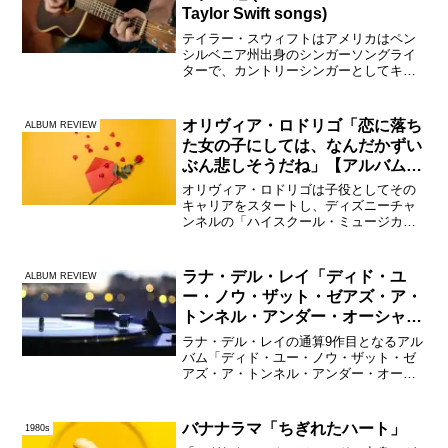
Taylor Swift songs)
テイラー・スウィフトはアメリカはペン
シルベニア州出身のシンガーソングライ
ターで、カントリーシンガーとしてキャ
リアをスタートさせるが、少しずつ音楽
性の幅を広げながらヒット曲を連発し、
ポップミュージック界を代表する重要な
オリヴィア・ロドリゴ「恋に落ち
ALBUM REVIEW
アーティストの1人となっ...
た女の子にしては、なんだかずい
ぶん悲しそうだね」【アルバムレ
ヴュー】
オリヴィア・ロドリゴは子役としてその
キャリアをスタートし、ディズニーチャ
ンネルの「ハイスクール・ミュージカ
ル：ザ・ミュージカル」などでブレイク
した後に、音楽アーティストとしての活
動を本格化したのだが、デビューシング
ラナ・デル・レイ「ディド・ユ
ALBUM REVIEW
ル「ドライバーズ・ライセン...
ー・ノウ・ザット・ゼアズ・ア・
トンネル・アンダー・オーシャ
ン・ブルーバード」【Album
ラナ・デル・レイの通算9作目となるアル
Review】
バム「ディド・ユー・ノウ・ザット・ゼ
アズ・ア・トンネル・アンダー・オーシ
ャン・ブルーバード」が2023年3月24日
にリリースされた。2019年の素晴らしい
アルバム「 ノーマン・ファッキング・ロ
バナナラマ「ちぎれたハート」
1980s
ックウェル...