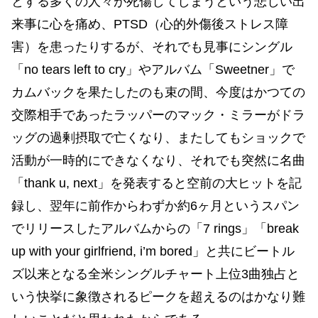
とする多くの人々が死傷してしまうという悲しい出
来事に心を痛め、PTSD（心的外傷後ストレス障
害）を患ったりするが、それでも見事にシングル
「no tears left to cry」やアルバム「Sweetner」で
カムバックを果たしたのも束の間、今度はかつての
交際相手であったラッパーのマック・ミラーがドラ
ッグの過剰摂取で亡くなり、またしてもショックで
活動が一時的にできなくなり、それでも突然に名曲
「thank u, next」を発表すると空前の大ヒットを記
録し、翌年に前作からわずか約6ヶ月というスパン
でリリースしたアルバムからの「7 rings」「break
up with your girlfriend, i’m bored」と共にビートル
ズ以来となる全米シングルチャート上位3曲独占と
いう快挙に象徴されるピークを超えるのはかなり難