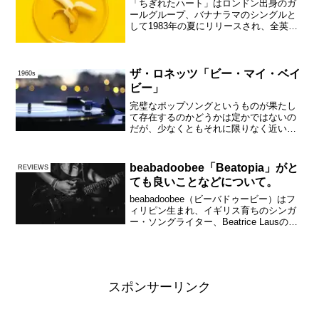
「ちぎれたハート」はロンドン出身のガ
ールグループ、バナナラマのシングルと
して1983年の夏にリリースされ、全英シ
ングルチャートで最高8位を記録した。イ
ギリスでは「イット・エイント・ホワッ
ト・ユー・ドゥ」「リアリー・セイン
グ・サムシング」「シ...
ザ・ロネッツ「ビー・マイ・ベイ
1960s
ビー」
完璧なポップソングというものが果たし
て存在するのかどうかは定かではないの
だが、少なくともそれに限りなく近いも
のの1つとして、ザ・ロネッツの「ビー・
マイ・ベイビー」が挙げられるのではな
いだろうか。1963年の夏にリリースさ
beabadoobee「Beatopia」がと
REVIEWS
れ、10月に全米シン...
ても良いことなどについて。
beabadoobee（ビーバドゥービー）はフ
ィリピン生まれ、イギリス育ちのシンガ
ー・ソングライター、Beatrice Lausのア
ーティスト名である。初めてギターで作
曲した曲だという「Coffee」がYouTube
で30万回以上再生された...
スポンサーリンク