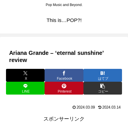
Pop Music and Beyond.
This is…POP?!
Ariana Grande – ‘eternal sunshine’
review
X
Facebook
はてブ
LINE
Pinterest
コピー
2024.03.09
2024.03.14
スポンサーリンク