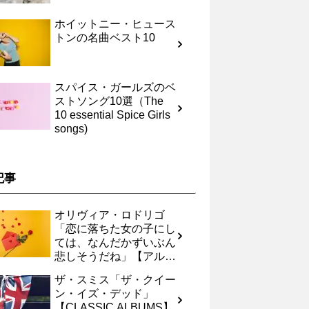
ホイットニー・ヒュース
トンの名曲ベスト10
スパイス・ガールズのベ
ストソング10選（The
10 essential Spice Girls
songs)
記事
オリヴィア・ロドリゴ
「恋に落ちた女の子にし
ては、なんだかずいぶん
悲しそうだね」【アルバ
ムレヴュー】
ザ・スミス「ザ・クイー
ン・イズ・デッド」
【CLASSIC ALBUMS】