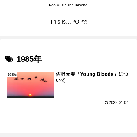
Pop Music and Beyond.
This is…POP?!
1985年
佐野元春「Young Bloods」につ
1980s
いて
2022.01.04