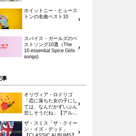
ホイットニー・ヒュース
トンの名曲ベスト10
スパイス・ガールズのベ
ストソング10選（The
10 essential Spice Girls
songs)
記事
オリヴィア・ロドリゴ
「恋に落ちた女の子にし
ては、なんだかずいぶん
悲しそうだね」【アルバ
ムレヴュー】
ザ・スミス「ザ・クイー
ン・イズ・デッド」
【CLASSIC ALBUMS】