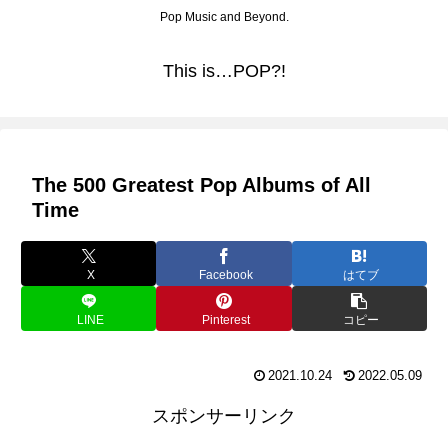
Pop Music and Beyond.
This is…POP?!
The 500 Greatest Pop Albums of All
Time
X
Facebook
はてブ
LINE
Pinterest
コピー
2021.10.24
2022.05.09
スポンサーリンク