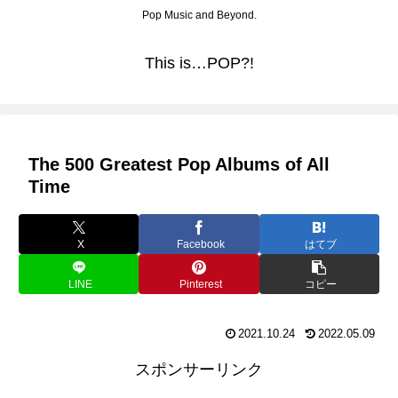
Pop Music and Beyond.
This is…POP?!
The 500 Greatest Pop Albums of All
Time
X
Facebook
はてブ
LINE
Pinterest
コピー
2021.10.24
2022.05.09
スポンサーリンク