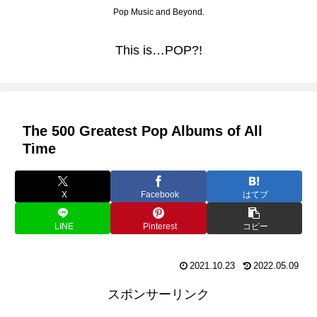
Pop Music and Beyond.
This is…POP?!
The 500 Greatest Pop Albums of All
Time
X
Facebook
はてブ
LINE
Pinterest
コピー
2021.10.23
2022.05.09
スポンサーリンク