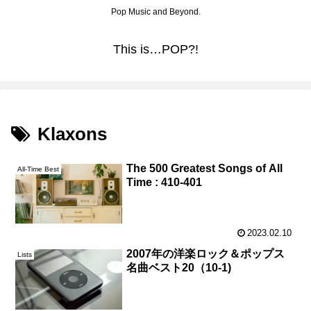
Pop Music and Beyond.
This is…POP?!
Klaxons
The 500 Greatest Songs of All
All-Time Best
Time : 410-401
2023.02.10
2007年の洋楽ロック＆ポップス
Lists
名曲ベスト20（10-1)