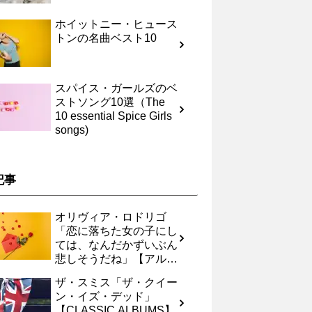
ホイットニー・ヒュース
トンの名曲ベスト10
スパイス・ガールズのベ
ストソング10選（The
10 essential Spice Girls
songs)
記事
オリヴィア・ロドリゴ
「恋に落ちた女の子にし
ては、なんだかずいぶん
悲しそうだね」【アルバ
ムレヴュー】
ザ・スミス「ザ・クイー
ン・イズ・デッド」
【CLASSIC ALBUMS】