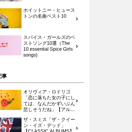
ホイットニー・ヒュース
トンの名曲ベスト10
スパイス・ガールズのベ
ストソング10選（The
10 essential Spice Girls
songs)
記事
オリヴィア・ロドリゴ
「恋に落ちた女の子にし
ては、なんだかずいぶん
悲しそうだね」【アルバ
ムレヴュー】
ザ・スミス「ザ・クイー
ン・イズ・デッド」
【CLASSIC ALBUMS】