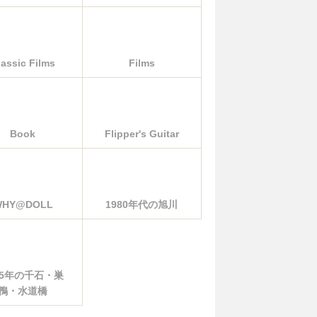
lassic Films
Films
Book
Flipper's Guitar
WHY@DOLL
1980年代の旭川
85年の千石・巣
鴨・水道橋