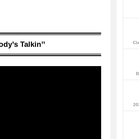
dy’s Talkin’’
Cl
B
2