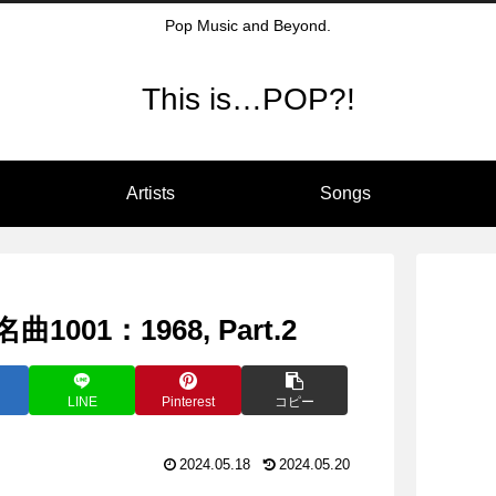
Pop Music and Beyond.
This is…POP?!
Artists
Songs
01：1968, Part.2
LINE
Pinterest
コピー
2024.05.18
2024.05.20